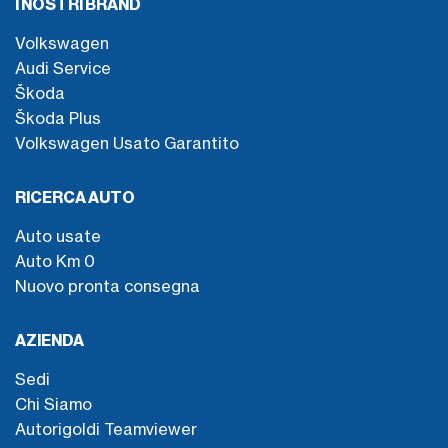
I NOSTRI BRAND
Volkswagen
Audi Service
Škoda
Škoda Plus
Volkswagen Usato Garantito
RICERCA AUTO
Auto usate
Auto Km 0
Nuovo pronta consegna
AZIENDA
Sedi
Chi Siamo
Autorigoldi Teamviewer