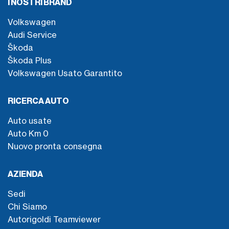
I NOSTRI BRAND
Volkswagen
Audi Service
Škoda
Škoda Plus
Volkswagen Usato Garantito
RICERCA AUTO
Auto usate
Auto Km 0
Nuovo pronta consegna
AZIENDA
Sedi
Chi Siamo
Autorigoldi Teamviewer