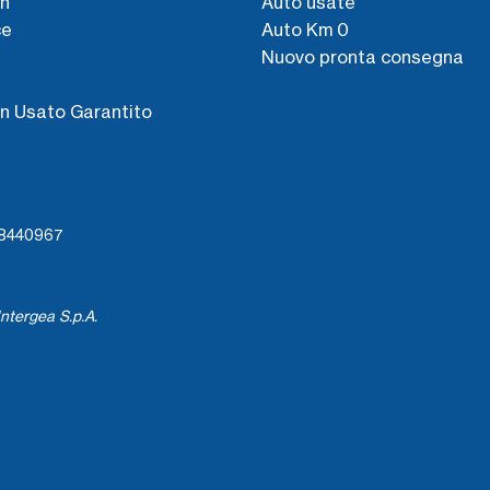
n
Auto usate
ce
Auto Km 0
Nuovo pronta consegna
s
n Usato Garantito
738440967
ntergea S.p.A.