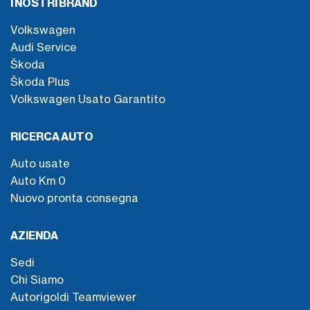
I NOSTRI BRAND
Volkswagen
Audi Service
Škoda
Škoda Plus
Volkswagen Usato Garantito
RICERCA AUTO
Auto usate
Auto Km 0
Nuovo pronta consegna
AZIENDA
Sedi
Chi Siamo
Autorigoldi Teamviewer