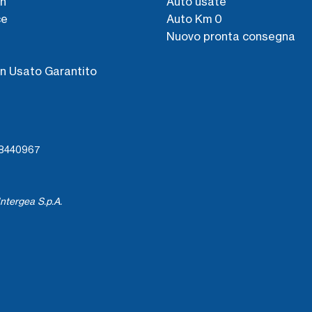
n
Auto usate
ce
Auto Km 0
Nuovo pronta consegna
s
n Usato Garantito
738440967
ntergea S.p.A.