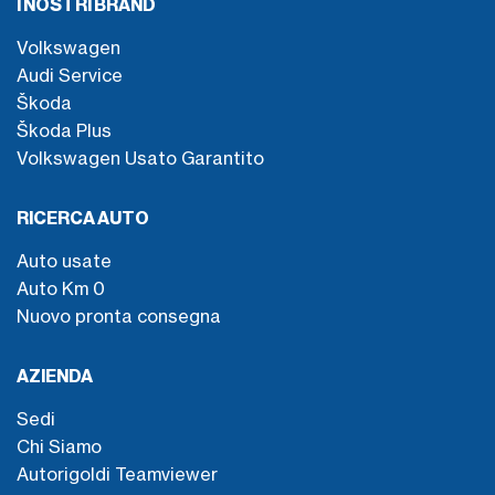
I NOSTRI BRAND
Volkswagen
Audi Service
Škoda
Škoda Plus
Volkswagen Usato Garantito
RICERCA AUTO
Auto usate
Auto Km 0
Nuovo pronta consegna
AZIENDA
Sedi
Chi Siamo
Autorigoldi Teamviewer