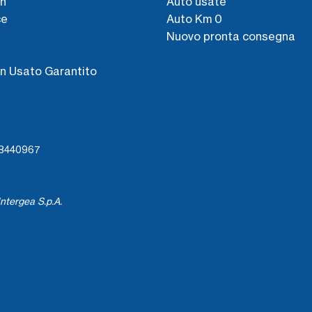
n
Auto usate
ce
Auto Km 0
Nuovo pronta consegna
s
n Usato Garantito
738440967
ntergea S.p.A.