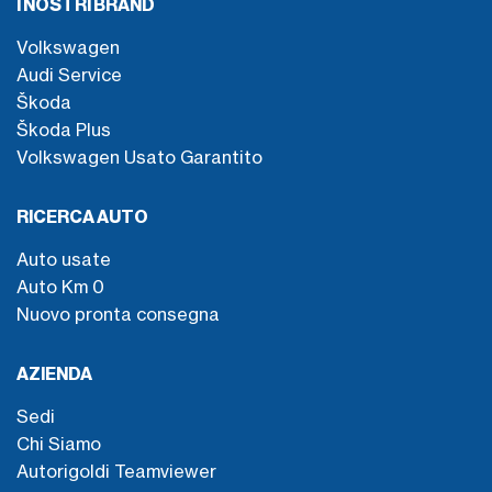
I NOSTRI BRAND
Volkswagen
Audi Service
Škoda
Škoda Plus
Volkswagen Usato Garantito
RICERCA AUTO
Auto usate
Auto Km 0
Nuovo pronta consegna
AZIENDA
Sedi
Chi Siamo
Autorigoldi Teamviewer