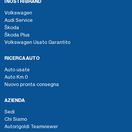
I NOSTRI BRAND
Volkswagen
Audi Service
Škoda
Škoda Plus
Volkswagen Usato Garantito
RICERCA AUTO
Auto usate
Auto Km 0
Nuovo pronta consegna
AZIENDA
Sedi
Chi Siamo
Autorigoldi Teamviewer