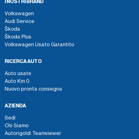
I NOSTRI BRAND
Volkswagen
Audi Service
Škoda
Škoda Plus
Volkswagen Usato Garantito
RICERCA AUTO
Auto usate
Auto Km 0
Nuovo pronta consegna
AZIENDA
Sedi
Chi Siamo
Autorigoldi Teamviewer