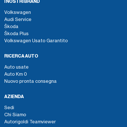
I NOSTRI BRAND
Volkswagen
Audi Service
Škoda
Škoda Plus
Volkswagen Usato Garantito
RICERCA AUTO
Auto usate
Auto Km 0
Nuovo pronta consegna
AZIENDA
Sedi
Chi Siamo
Autorigoldi Teamviewer