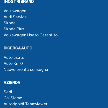
I NOSTRI BRAND
Volkswagen
Audi Service
Škoda
Škoda Plus
Volkswagen Usato Garantito
RICERCA AUTO
Auto usate
Auto Km 0
Nuovo pronta consegna
AZIENDA
Sedi
Chi Siamo
Autorigoldi Teamviewer