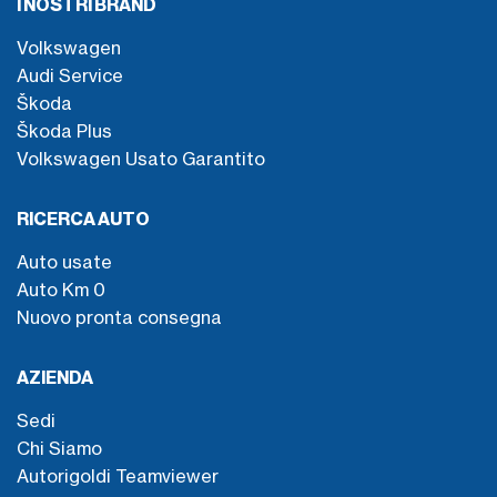
I NOSTRI BRAND
Volkswagen
Audi Service
Škoda
Škoda Plus
Volkswagen Usato Garantito
RICERCA AUTO
Auto usate
Auto Km 0
Nuovo pronta consegna
AZIENDA
Sedi
Chi Siamo
Autorigoldi Teamviewer