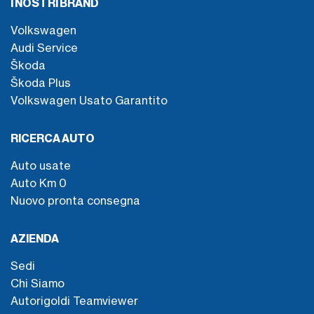
I NOSTRI BRAND
Volkswagen
Audi Service
Škoda
Škoda Plus
Volkswagen Usato Garantito
RICERCA AUTO
Auto usate
Auto Km 0
Nuovo pronta consegna
AZIENDA
Sedi
Chi Siamo
Autorigoldi Teamviewer