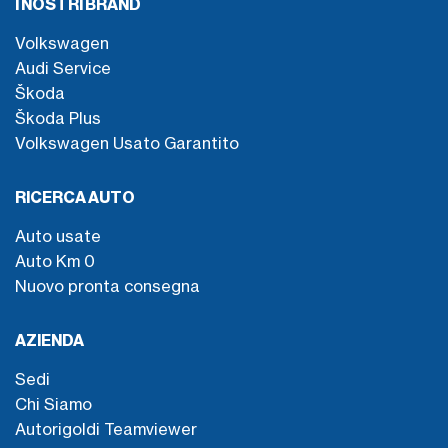
I NOSTRI BRAND
Volkswagen
Audi Service
Škoda
Škoda Plus
Volkswagen Usato Garantito
RICERCA AUTO
Auto usate
Auto Km 0
Nuovo pronta consegna
AZIENDA
Sedi
Chi Siamo
Autorigoldi Teamviewer