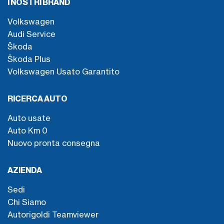
I NOSTRI BRAND
Volkswagen
Audi Service
Škoda
Škoda Plus
Volkswagen Usato Garantito
RICERCA AUTO
Auto usate
Auto Km 0
Nuovo pronta consegna
AZIENDA
Sedi
Chi Siamo
Autorigoldi Teamviewer