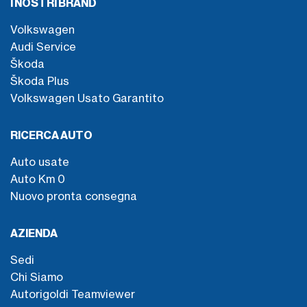
I NOSTRI BRAND
Volkswagen
Audi Service
Škoda
Škoda Plus
Volkswagen Usato Garantito
RICERCA AUTO
Auto usate
Auto Km 0
Nuovo pronta consegna
AZIENDA
Sedi
Chi Siamo
Autorigoldi Teamviewer