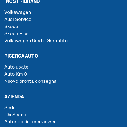
I NOSTRI BRAND
Volkswagen
Audi Service
Škoda
Škoda Plus
Volkswagen Usato Garantito
RICERCA AUTO
Auto usate
Auto Km 0
Nuovo pronta consegna
AZIENDA
Sedi
Chi Siamo
Autorigoldi Teamviewer