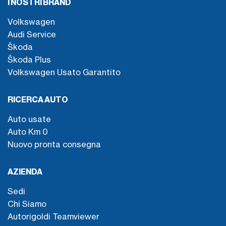
I NOSTRI BRAND
Volkswagen
Audi Service
Škoda
Škoda Plus
Volkswagen Usato Garantito
RICERCA AUTO
Auto usate
Auto Km 0
Nuovo pronta consegna
AZIENDA
Sedi
Chi Siamo
Autorigoldi Teamviewer