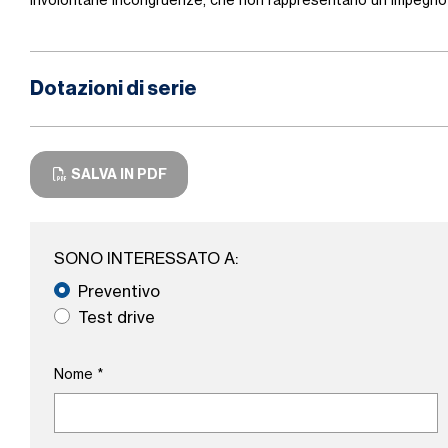
involontarie incongruenze, che non rappresentano un impegno 
Dotazioni di serie
SALVA IN PDF
SONO INTERESSATO A:
Preventivo
Test drive
Nome
*