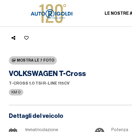
LE NOSTRE 
MOSTRA LE 7 FOTO
VOLKSWAGEN T-Cross
T-CROSS 1.0 TSI R-LINE 115CV
KM 0
Dettagli del veicolo
Immatricolazione
Potenza