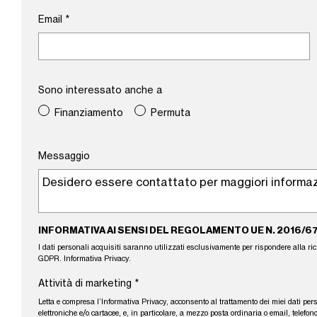
Email
*
Sono interessato anche a
Finanziamento
Permuta
Messaggio
INFORMATIVA AI SENSI DEL REGOLAMENTO UE N. 2016/6
I dati personali acquisiti saranno utilizzati esclusivamente per rispondere alla richie
GDPR.
Informativa Privacy
.
Attività di marketing
*
Letta e compresa l’
Informativa Privacy
, acconsento al trattamento dei miei dati per
elettroniche e/o cartacee, e, in particolare, a mezzo posta ordinaria o email, tele