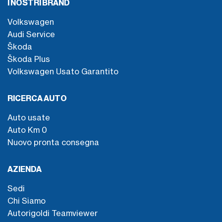
I NOSTRI BRAND
Volkswagen
Audi Service
Škoda
Škoda Plus
Volkswagen Usato Garantito
RICERCA AUTO
Auto usate
Auto Km 0
Nuovo pronta consegna
AZIENDA
Sedi
Chi Siamo
Autorigoldi Teamviewer