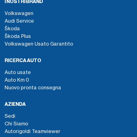
I NOSTRI BRAND
Volkswagen
Audi Service
Škoda
Škoda Plus
Volkswagen Usato Garantito
RICERCA AUTO
Auto usate
Auto Km 0
Nuovo pronta consegna
AZIENDA
Sedi
Chi Siamo
Autorigoldi Teamviewer