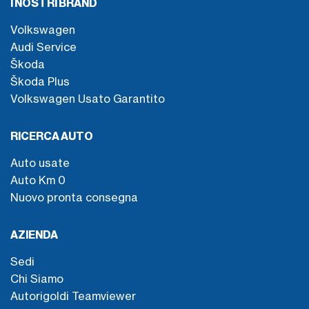
I NOSTRI BRAND
Volkswagen
Audi Service
Škoda
Škoda Plus
Volkswagen Usato Garantito
RICERCA AUTO
Auto usate
Auto Km 0
Nuovo pronta consegna
AZIENDA
Sedi
Chi Siamo
Autorigoldi Teamviewer