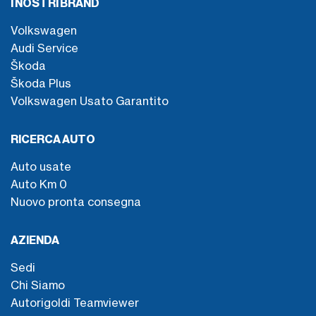
I NOSTRI BRAND
Volkswagen
Audi Service
Škoda
Škoda Plus
Volkswagen Usato Garantito
RICERCA AUTO
Auto usate
Auto Km 0
Nuovo pronta consegna
AZIENDA
Sedi
Chi Siamo
Autorigoldi Teamviewer