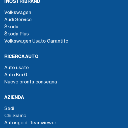
I NOSTRI BRAND
Volkswagen
Audi Service
Škoda
Škoda Plus
Volkswagen Usato Garantito
RICERCA AUTO
Auto usate
Auto Km 0
Nuovo pronta consegna
AZIENDA
Sedi
Chi Siamo
Autorigoldi Teamviewer