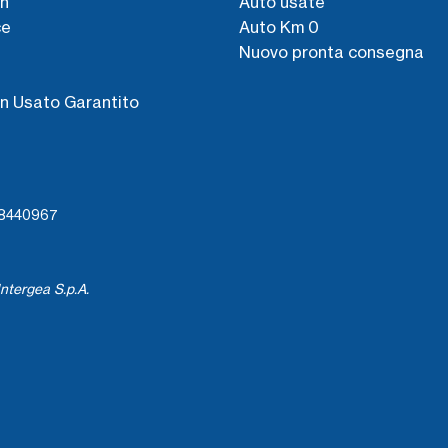
n
Auto usate
ce
Auto Km 0
Nuovo pronta consegna
s
n Usato Garantito
738440967
ntergea S.p.A.