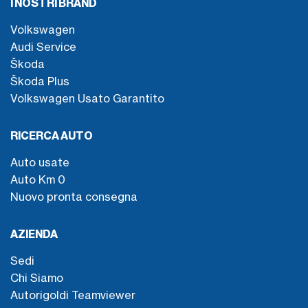
I NOSTRI BRAND
Volkswagen
Audi Service
Škoda
Škoda Plus
Volkswagen Usato Garantito
RICERCA AUTO
Auto usate
Auto Km 0
Nuovo pronta consegna
AZIENDA
Sedi
Chi Siamo
Autorigoldi Teamviewer