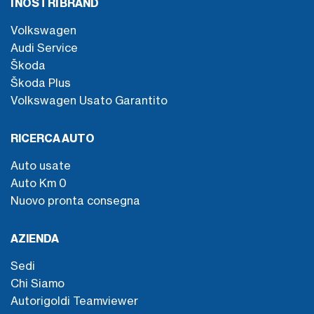
I NOSTRI BRAND
Volkswagen
Audi Service
Škoda
Škoda Plus
Volkswagen Usato Garantito
RICERCA AUTO
Auto usate
Auto Km 0
Nuovo pronta consegna
AZIENDA
Sedi
Chi Siamo
Autorigoldi Teamviewer