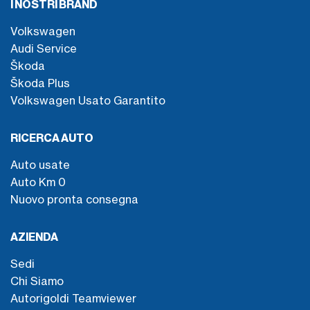
I NOSTRI BRAND
Volkswagen
Audi Service
Škoda
Škoda Plus
Volkswagen Usato Garantito
RICERCA AUTO
Auto usate
Auto Km 0
Nuovo pronta consegna
AZIENDA
Sedi
Chi Siamo
Autorigoldi Teamviewer