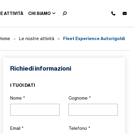
E ATTIVITÀ
CHI SIAMO
Fleet Experience Autorigoldi
Home
Le nostre attività
Richiedi informazioni
I TUOI DATI
Nome
*
Cognome
*
Email
*
Telefono
*