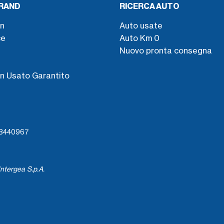
BRAND
RICERCA AUTO
n
Auto usate
ce
Auto Km 0
Nuovo pronta consegna
s
n Usato Garantito
738440967
ntergea S.p.A.