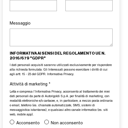
Messaggio
INFORMATIVA AI SENSI DEL REGOLAMENTO UE N.
2016/679 "GDPR"
I dati personali acquisiti saranno utilizzati esclusivamente per rispondere
alla richiesta formulata. Gli Interessati possono esercitare i diritti di cui
agli artt. 15 - 23 del GDPR.
Informativa Privacy
.
Attività di marketing
*
Letta e compresa l’
Informativa Privacy
, acconsento al trattamento dei miei
dati personali da parte di Autorigoldi S.p.A. per finalità di marketing, con
modalità elettroniche e/o cartacee, e, in particolare, a mezzo posta ordinaria
o email, telefono (es. chiamate automatizzate, SMS, sistemi di
messaggistica istantanea), e qualsiasi altro canale informatico (es. siti
web, mobile app).
Acconsento
Non acconsento