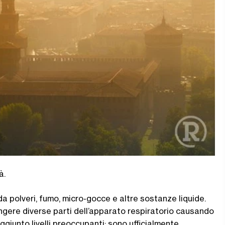
à.
da polveri, fumo, micro-gocce e altre sostanze liquide.
ungere diverse parti dell’apparato respiratorio causando
giunto livelli preoccupanti: sono ufficialmente