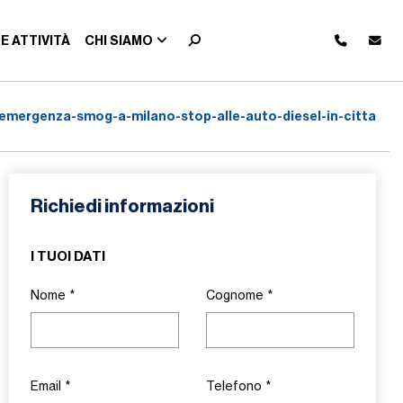
E ATTIVITÀ
CHI SIAMO
emergenza-smog-a-milano-stop-alle-auto-diesel-in-citta
Richiedi informazioni
I TUOI DATI
Nome
*
Cognome
*
Email
*
Telefono
*