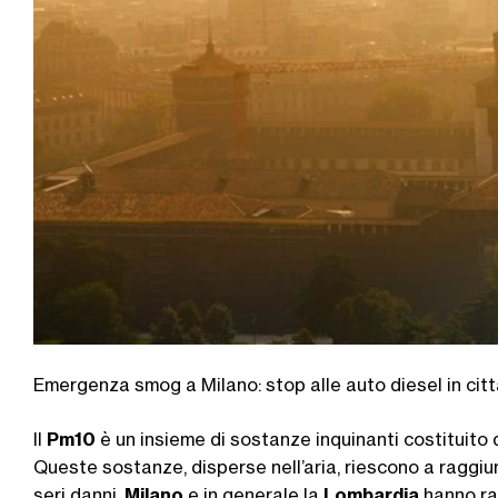
Emergenza smog a Milano: stop alle auto diesel in citt
Il
Pm10
è un insieme di sostanze inquinanti costituito 
Queste sostanze, disperse nell’aria, riescono a raggi
seri danni.
Milano
e in generale la
Lombardia
hanno rag