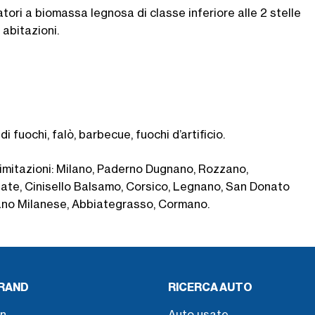
tori a biomassa legnosa di classe inferiore alle 2 stelle
 abitazioni.
 fuochi, falò, barbecue, fuochi d’artificio.
 limitazioni: Milano, Paderno Dugnano, Rozzano,
llate, Cinisello Balsamo, Corsico, Legnano, San Donato
iano Milanese, Abbiategrasso, Cormano.
BRAND
RICERCA AUTO
n
Auto usate