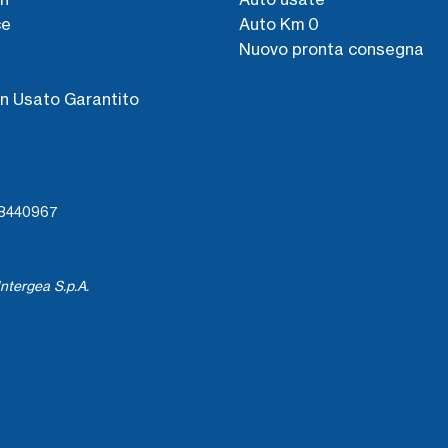
ce
Auto Km 0
Nuovo pronta consegna
s
n Usato Garantito
738440967
ntergea S.p.A.