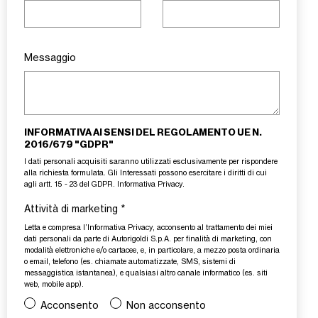
Messaggio
INFORMATIVA AI SENSI DEL REGOLAMENTO UE N.
2016/679 "GDPR"
I dati personali acquisiti saranno utilizzati esclusivamente per rispondere
alla richiesta formulata. Gli Interessati possono esercitare i diritti di cui
agli artt. 15 - 23 del GDPR.
Informativa Privacy
.
Attività di marketing
*
Letta e compresa l’
Informativa Privacy
, acconsento al trattamento dei miei
dati personali da parte di Autorigoldi S.p.A. per finalità di marketing, con
modalità elettroniche e/o cartacee, e, in particolare, a mezzo posta ordinaria
o email, telefono (es. chiamate automatizzate, SMS, sistemi di
messaggistica istantanea), e qualsiasi altro canale informatico (es. siti
web, mobile app).
Acconsento
Non acconsento