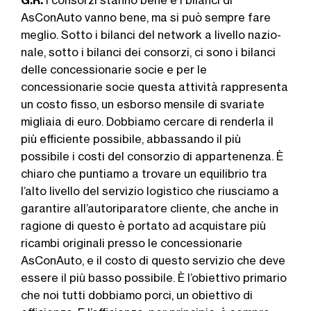
G.R.
I consorzi stanno bene e i bi­lanci di
AsConAuto vanno bene, ma si può sempre fare
meglio. Sotto i bilanci del network a livello nazio­
nale, sotto i bilanci dei consorzi, ci sono i bilanci
delle concessionarie socie e per le
concessionarie socie questa attività rappresenta
un costo fisso, un esborso mensile di svariate
migliaia di euro. Dobbiamo cercare di renderla il
più ef­ficiente possibile, abbassando il più
possibile i costi del consorzio di appartenenza. È
chiaro che puntiamo a trovare un equilibrio tra
l’alto livello del servizio lo­gistico che riusciamo a
garantire all’au­toriparatore cliente, che anche in
ragio­ne di questo è portato ad acquistare più
ricambi originali presso le conces­sionarie
AsConAuto, e il costo di que­sto servizio che deve
essere il più basso possibile. È l’obiettivo primario
che noi tutti dobbiamo porci, un obiettivo di