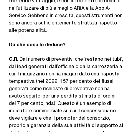
trarrebbe vantaggio, e con lui l’addetto ai ricambi,
nell’uti­lizzare di più e meglio ARiA e la App A-
Service. Sebbene in crescita, questi strumenti non
sono ancora sufficiente­mente sfruttati rispetto
alle potenzialità.
Da che cosa lo deduce?
G.R.
Dal numero di preventivi che ‘re­stano nei tubi’,
dai lead generati dall’of­ficina o dalla carrozzeria a
cui il magaz­zino non ha magari dato una risposta
tempestiva (nel 2022, il 57 per cento dei flussi
generati come richieste di preven­tivo non ha
avuto seguito, per una per­dita stimata di ordini
del 7 per cento, nda). Questo è un esempio di
indicatore commerciale su cui il concessionario
deve vigilare e che il promoter del con­sorzio,
proprio a garanzia della sua at­tività di supporto al