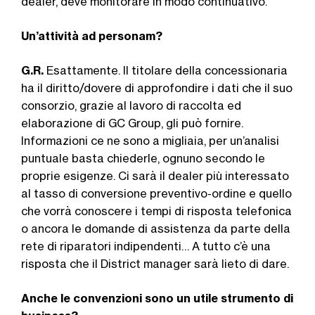
dealer, deve moni­torare in modo continuativo.
Un’attività ad personam?
G.R.
Esattamente. Il titolare della con­cessionaria
ha il diritto/dovere di appro­fondire i dati che il suo
consorzio, grazie al lavoro di raccolta ed
elaborazione di GC Group, gli può fornire.
Informazioni ce ne sono a migliaia, per un’analisi
pun­tuale basta chiederle, ognuno secondo le
proprie esigenze. Ci sarà il dealer più interessato
al tasso di conversione pre­ventivo-ordine e quello
che vorrà cono­scere i tempi di risposta tele­fonica
o ancora le domande di assistenza da parte della
rete di riparatori indipendenti… A tut­to c’è una
risposta che il District manager sarà lieto di dare.
Anche le convenzioni sono un utile strumento di