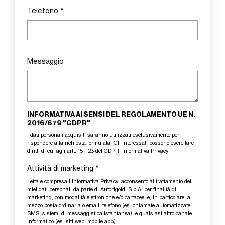
Telefono
*
Messaggio
INFORMATIVA AI SENSI DEL REGOLAMENTO UE N.
2016/679 "GDPR"
I dati personali acquisiti saranno utilizzati esclusivamente per
rispondere alla richiesta formulata. Gli Interessati possono esercitare i
diritti di cui agli artt. 15 - 23 del GDPR.
Informativa Privacy
.
Attività di marketing
*
Letta e compresa l’
Informativa Privacy
, acconsento al trattamento dei
miei dati personali da parte di Autorigoldi S.p.A. per finalità di
marketing, con modalità elettroniche e/o cartacee, e, in particolare, a
mezzo posta ordinaria o email, telefono (es. chiamate automatizzate,
SMS, sistemi di messaggistica istantanea), e qualsiasi altro canale
informatico (es. siti web, mobile app).