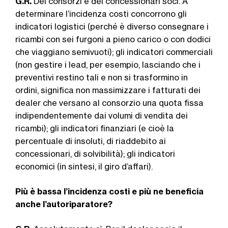
G.R.
Dei consorzi e dei concessionari soci. A
determinare l’incidenza costi con­corrono gli
indicatori logistici (perché è diverso consegnare i
ricambi con sei fur­goni a pieno carico o con dodici
che viaggiano semivuoti); gli indicatori com­merciali
(non gestire i lead, per esempio, lasciando che i
preventivi restino tali e non si trasformino in
ordini, significa non massimizzare i fatturati dei
dealer che versano al consorzio una quota fissa
in­dipendentemente dai volumi di vendita dei
ricambi); gli indicatori finanziari (e cioè la
percentuale di insoluti, di riaddebito ai
concessionari, di solvibilità); gli indica­tori
economici (in sintesi, il giro d’affari).
Più è bassa l’incidenza costi e più ne beneficia
anche l’autoriparatore?