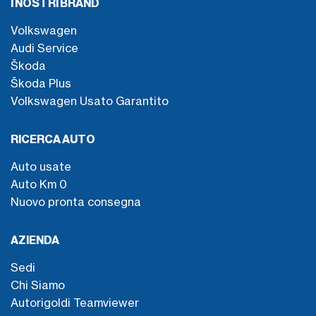
I NOSTRI BRAND
Volkswagen
Audi Service
Škoda
Škoda Plus
Volkswagen Usato Garantito
RICERCA AUTO
Auto usate
Auto Km 0
Nuovo pronta consegna
AZIENDA
Sedi
Chi Siamo
Autorigoldi Teamviewer