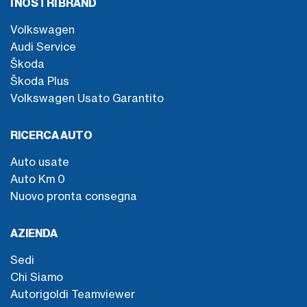
I NOSTRI BRAND
Volkswagen
Audi Service
Škoda
Škoda Plus
Volkswagen Usato Garantito
RICERCA AUTO
Auto usate
Auto Km 0
Nuovo pronta consegna
AZIENDA
Sedi
Chi Siamo
Autorigoldi Teamviewer