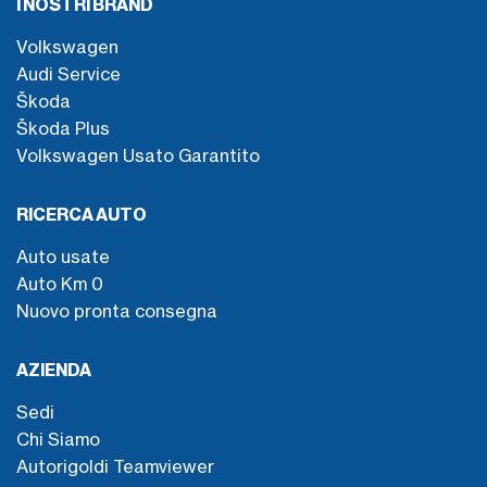
I NOSTRI BRAND
Volkswagen
Audi Service
Škoda
Škoda Plus
Volkswagen Usato Garantito
RICERCA AUTO
Auto usate
Auto Km 0
Nuovo pronta consegna
AZIENDA
Sedi
Chi Siamo
Autorigoldi Teamviewer