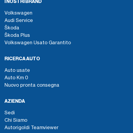
I NOSTRI BRAND
Volkswagen
Audi Service
Škoda
Škoda Plus
Volkswagen Usato Garantito
RICERCA AUTO
Auto usate
Auto Km 0
Nuovo pronta consegna
AZIENDA
Sedi
Chi Siamo
Autorigoldi Teamviewer