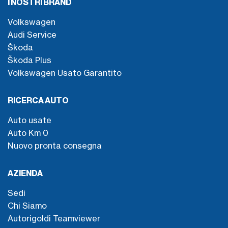
I NOSTRI BRAND
Volkswagen
Audi Service
Škoda
Škoda Plus
Volkswagen Usato Garantito
RICERCA AUTO
Auto usate
Auto Km 0
Nuovo pronta consegna
AZIENDA
Sedi
Chi Siamo
Autorigoldi Teamviewer