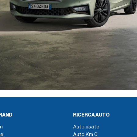
BRAND
RICERCA AUTO
n
Auto usate
ce
Auto Km 0