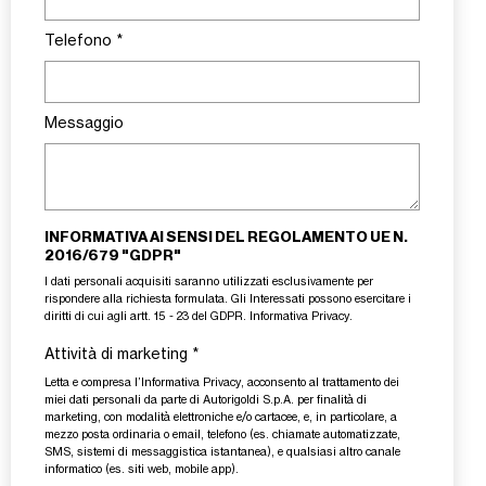
Telefono
*
Messaggio
INFORMATIVA AI SENSI DEL REGOLAMENTO UE N.
2016/679 "GDPR"
I dati personali acquisiti saranno utilizzati esclusivamente per
rispondere alla richiesta formulata. Gli Interessati possono esercitare i
diritti di cui agli artt. 15 - 23 del GDPR.
Informativa Privacy
.
Attività di marketing
*
Letta e compresa l’
Informativa Privacy
, acconsento al trattamento dei
miei dati personali da parte di Autorigoldi S.p.A. per finalità di
marketing, con modalità elettroniche e/o cartacee, e, in particolare, a
mezzo posta ordinaria o email, telefono (es. chiamate automatizzate,
SMS, sistemi di messaggistica istantanea), e qualsiasi altro canale
informatico (es. siti web, mobile app).