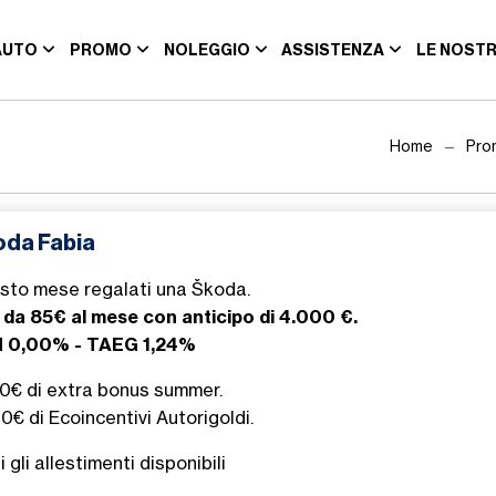
AUTO
PROMO
NOLEGGIO
ASSISTENZA
LE NOSTR
Home
Pro
oda Fabia
sto mese regalati una Škoda.
 da 85€ al mese con anticipo di 4.000 €.
 0,00% - TAEG 1,24%
00€ di extra bonus summer.
0€ di Ecoincentivi Autorigoldi.
i gli allestimenti disponibili