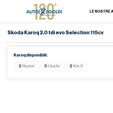
LE NOSTRE 
Skoda Karoq 2.0 tdi evo Selection 115cv
Karoq disponibili:
2
Nuove
5
Usate
2
Km 0