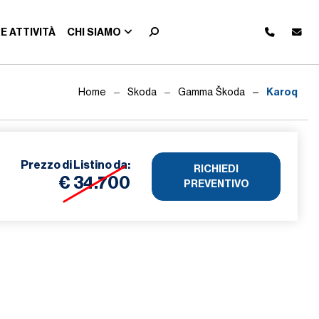
E ATTIVITÀ
CHI SIAMO
Karoq
Home
Skoda
Gamma Škoda
Prezzo di
Listino da:
RICHIEDI
€ 34.700
PREVENTIVO