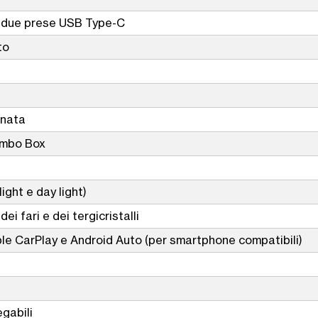
n due prese USB Type-C
to
enata
Jumbo Box
ight e day light)
i fari e dei tergicristalli
ple CarPlay e Android Auto (per smartphone compatibili)
gabili