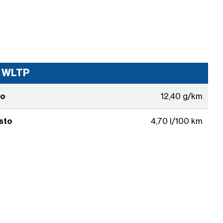
i WLTP
to
12,40 g/km
sto
4,70 l/100 km