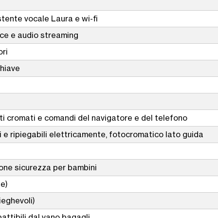
tente vocale Laura e wi-fi
oce e audio streaming
ori
chiave
rti cromati e comandi del navigatore e del telefono
li e ripiegabili elettricamente, fotocromatico lato guida
nzione sicurezza per bambini
le)
ieghevoli)
battibili dal vano bagagli