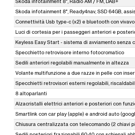
Skoda infotainment 8", Radio AM / FM, DAB+
Skoda infotainment 8", Ready4nav, SSD 64GB, assis
Connettività Usb type-c (x2) e bluetooth con vivav
Luci di cortesia per i passeggeri anteriori e posteri
Keyless Easy Start - sistema di avviamento senza 
Specchietto retrovisore interno fotocromatico
Sedili anteriori regolabili manualmente in altezza
Volante multifunzione a due razze in pelle con inse
Specchietti retrovisori esterni regolabili, riscaldabi
8 altoparlanti
Alzacristalli elettrici anteriori e posteriori con fu
Smartlink con car play (apple) e android auto (goog
Chiusura centralizzata con telecomando (2 chiavi p
Sedili posteriori frazionabili 60:40 con schienali ab